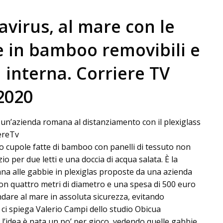
virus, al mare con le
e in bamboo removibili e
 interna. Corriere TV
2020
i un’azienda romana al distanziamento con il plexiglass
ereTv
o cupole fatte di bamboo con panelli di tessuto non
io per due letti e una doccia di acqua salata. È la
na alle gabbie in plexiglas proposte da una azienda
n quattro metri di diametro e una spesa di 500 euro
ndare al mare in assoluta sicurezza, evitando
 ci spiega Valerio Campi dello studio Obicua
 l’idea è nata un po’ per gioco, vedendo quelle gabbie