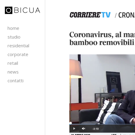
home
studio
residential
corporate
retail
news
contatti