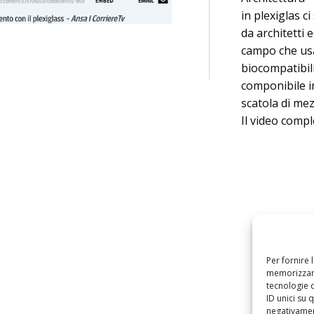
in plexiglas c
da architetti 
campo che usa
biocompatibili
componibile i
scatola di me
Il video comp
Per fornire 
memorizzare
tecnologie 
ID unici su 
negativament