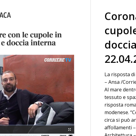
Corona
cupol
doccia
22.04.
La risposta d
– Ansa /Corri
Al mare dentr
tessuto e spaz
risposta roma
modenese. “Co
circa si può a
affollamenti –
Architettura –