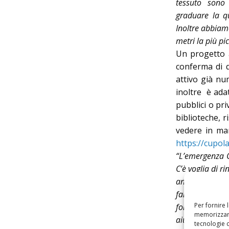
tessuto sono 
graduare la qu
Inoltre abbiam
metri la più pi
Un progetto a
conferma di q
attivo già num
inoltre è ada
pubblici o pri
biblioteche, r
vedere in man
https://cupol
“L’emergenza C
C’è voglia di ri
anche riuscir
famiglia e gli
Per fornire 
forte il dovere
memorizzare
aiutare – in m
tecnologie 