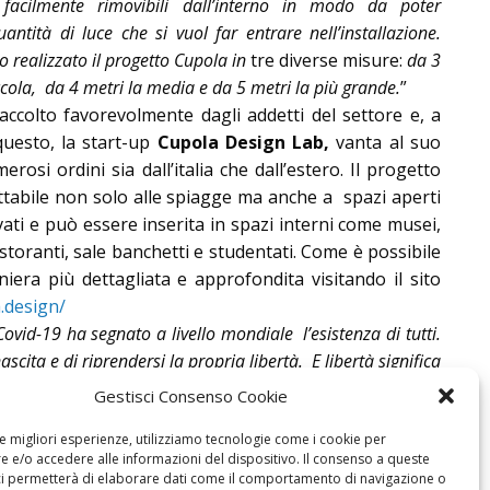
facilmente rimovibili dall’interno in modo da poter
antità di luce che si vuol far entrare nell’installazione.
o realizzato il progetto Cupola in
tre diverse misure:
da 3
ccola, da 4 metri la media e da 5 metri la più grande.
”
ccolto favorevolmente dagli addetti del settore e, a
uesto, la start-up
Cupola Design Lab,
vanta al suo
erosi ordini sia dall’italia che dall’estero. Il progetto
ttabile non solo alle spiagge ma anche a spazi aperti
vati e può essere inserita in spazi interni come musei,
istoranti, sale banchetti e studentati. Come è possibile
iera più dettagliata e approfondita visitando il sito
a.design/
ovid-19 ha segnato a livello mondiale l’esistenza di tutti.
nascita e di riprendersi la propria libertà. E libertà significa
e a passare una giornata in spiaggia con la propria
Gestisci Consenso Cookie
 amici… Per questo il nostro team ha sentito ancora più
le migliori esperienze, utilizziamo tecnologie come i cookie per
 di proporre un’alternativa creativa, sicura ed efficace per
 e/o accedere alle informazioni del dispositivo. Il consenso a queste
aniera concreta- il nostro paese investito dalla pandemia.”
ci permetterà di elaborare dati come il comportamento di navigazione o