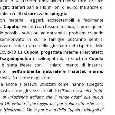
nta in Italia trecentomila addetti nel settore turistico
 giro d’affari pari a 140 milioni di euro), ma anche di
roblema della
sicurezza in spiaggia
.
on materiali leggeri, ecosostenibili e facilmente
la
Cupola
, rivestita con tessuto tecnico, si pone quindi
e possibili soluzioni ad entrambi i problemi creando
emi-privato in cui le famiglie potranno sentirsi
ssare l’intero arco della giornata nel rispetto delle
 Covid-19. La
Cupola
, progettata insieme all’architetto
 Tsagadopoulou
e sviluppata dalla start-up
Cupola
 è stata ideata con il chiaro intento di inserirsi
ente
nell’ambiente naturale e l’habitat marino
sì la fruizione degli arenili.
dia anche I tessuti utilizzati come hanno spiegato
ostrazione gli stessi architetti
:
“Sono resistenti e frutto
o di un’azienda italiana che li rende adatti alle nuove
d-19, evitano il passaggio del particolato atmosferico e
 igienizzabili.
Nel
la parte alta della Cupola i triangoli di