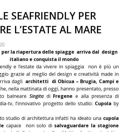
E SEAFRIENDLY PER
RE L’ESTATE AL MARE
20
 per la riapertura delle spiagge arriva dal design
italiano e conquista il mondo
endly e l’estate da vivere in spiaggia non è più un
gio grazie al meglio del design e creatività made in
arriva dagli
architetti di Obicua – Brugia, Campi e
he, nella mattinata di oggi, hanno presentato, presso
nto balneare
Singita
di
Fregene
e alla presenza di
a-tv, l’innovativo progetto dello studio:
Cupola
by
ato studio di architettura infatti ha ideato una
cupola
le
capace non solo di
salvaguardare la stagione