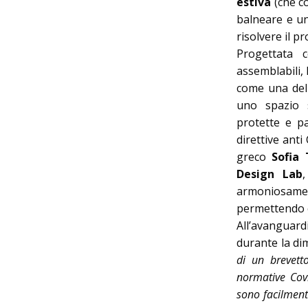
estiva
(che co
balneare e un
risolvere il p
Progettata c
assemblabili, 
come una dell
uno spazio s
protette e pa
direttive anti
greco
Sofia
Design Lab
,
armoniosam
permettendo co
All’avanguar
durante la dim
di un brevett
normative Covi
sono facilmente