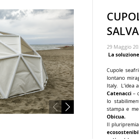
CUPOL
SALVA
29 Maggio 20
La soluzione
Cupole seafri
lontano mirag
Italy. L’idea 
Catenacci
– c
lo stabilime
stampa e medi
Obicua.
Il pluripremi
ecosostenibi