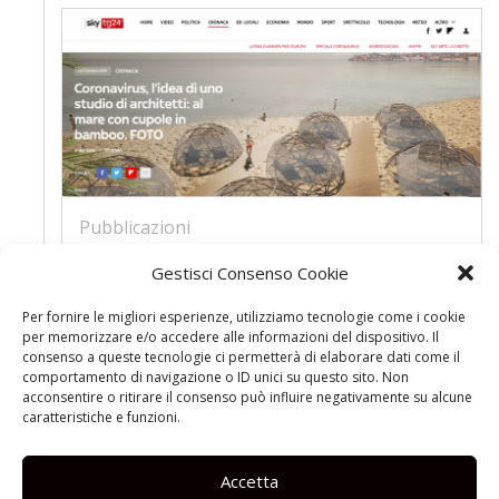
Pubblicazioni
Coronavirus, l’idea di uno studio di
Gestisci Consenso Cookie
architetti: al mare con cupole in
bamboo. SKYTG24 21.04.2020
Per fornire le migliori esperienze, utilizziamo tecnologie come i cookie
per memorizzare e/o accedere alle informazioni del dispositivo. Il
In vista dell’estate, si cercano soluzioni che
consenso a queste tecnologie ci permetterà di elaborare dati come il
consentano di andare in spiaggia ma mantenendo un
comportamento di navigazione o ID unici su questo sito. Non
certo distanziamento sociale. Dopo la proposta delle
acconsentire o ritirare il consenso può influire negativamente su alcune
caratteristiche e funzioni.
cabine in plexiglass, ora un team di architetti romani
ha progettato cupole in bamboo removibili ...
Accetta
leggi