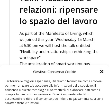
relazioni: ripensare
lo spazio del lavoro
As part of the Manifesto of Living, which
we joined this year, Wednesday 15 March,
at 5:30 pm we will host the talk entitled
“Flexibility and relationships: rethinking the
workspace”
The acceleration of smart working has
raised a crucial question about the role of
Gestisci Consenso Cookie
workplaces.
Per fornire le migliori esperienze, utilizziamo tecnologie come i cookie
The office will no longer be the only place
per memorizzare e/o accedere alle informazioni del dispositivo. Il
to work, but a distinctive place dedicated to
consenso a queste tecnologie ci permetterà di elaborare dati come il
innovation, collaboration and the
comportamento di navigazione o ID unici su questo sito. Non
acconsentire o ritirare il consenso può influire negativamente su alcune
transmission of know-how and identity.
caratteristiche e funzioni.
Redesigning the spaces, times and ways of