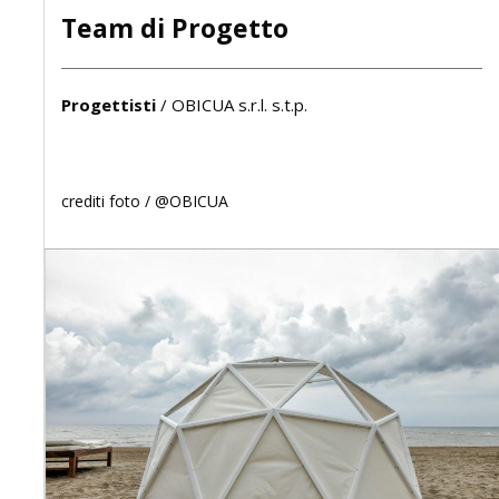
Team di Progetto
Progettisti
/
OBICUA s.r.l. s.t.p.
crediti foto /
@OBICUA