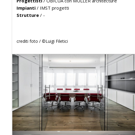
Progettisti
/
OBICUA con MULLER architecture
Impianti
/
IMST progetti
Strutture
/
-
crediti foto /
©Luigi Filetici