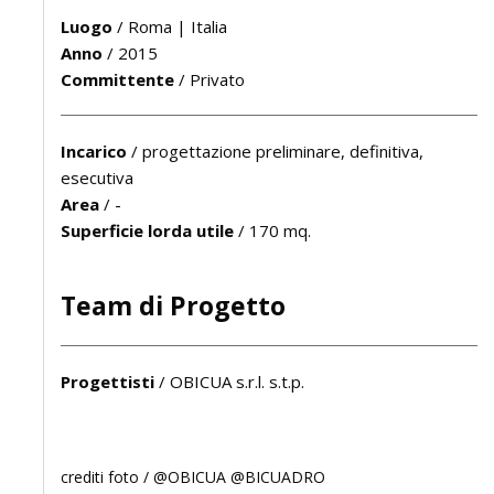
Luogo
/
Roma | Italia
Anno
/
2015
Committente
/
Privato
Incarico
/
progettazione preliminare, definitiva,
esecutiva
Area
/
-
Superficie lorda utile
/
170 mq.
Team di Progetto
Progettisti
/
OBICUA s.r.l. s.t.p.
crediti foto /
@OBICUA @BICUADRO