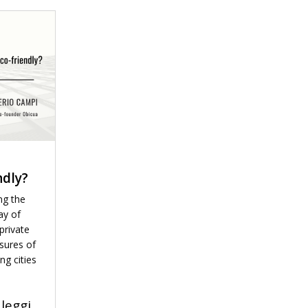
ndly?
ng the
ay of
 private
sures of
ng cities
leggi