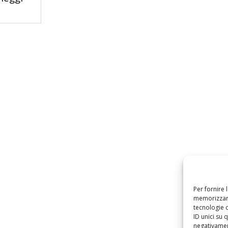
Per fornire 
memorizzare
tecnologie 
ID unici su 
negativament