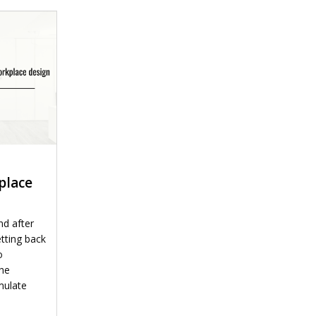
place
nd after
tting back
o
the
mulate