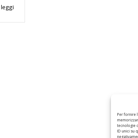
leggi
Per fornire 
memorizzare
tecnologie 
ID unici su 
negativament